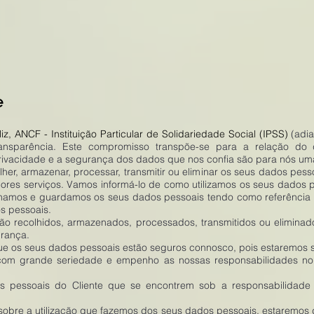
e
z, ANCF - Instituição Particular de Solidariedade Social (IPSS)
(adi
nsparência. Este compromisso transpõe-se para a relação do d
rivacidade e a segurança dos dados que nos confia são para nós uma
er, armazenar, processar, transmitir ou eliminar os seus dados pes
lhores serviços. Vamos informá-lo de como utilizamos os seus dados 
ilhamos e guardamos os seus dados pessoais tendo como referência 
s pessoais.
o recolhidos, armazenados, processados, transmitidos ou eliminado
urança.
que os seus dados pessoais estão seguros connosco, pois estaremo
com grande seriedade e empenho as nossas responsabilidades no
os pessoais do Cliente que se encontrem sob a responsabilidad
sobre a utilização que fazemos dos seus dados pessoais, estaremos d