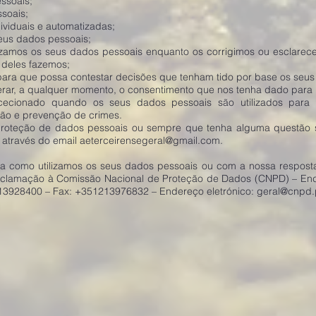
ssoais;
soais;
dividuais e automatizadas;
eus dados pessoais;
izamos os seus dados pessoais enquanto os corrigimos ou esclarec
 deles fazemos;
para que possa contestar decisões que tenham tido por base os seus
alterar, a qualquer momento, o consentimento que nos tenha dado para 
xcecionado quando os seus dados pessoais são utilizados para 
o e prevenção de crimes.
 proteção de dados pessoais ou sempre que tenha alguma questão 
 através do email aeterceirensegeral@gmail.com.
rma como utilizamos os seus dados pessoais ou com a nossa resposta
 reclamação à Comissão Nacional de Proteção de Dados (CNPD) – End
213928400 – Fax: +351213976832 – Endereço eletrónico:
geral@cnpd.