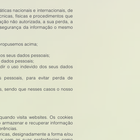
cas nacionais e internacionais, de
cnicas, físicas e procedimentos que
ação não autorizada, a sua perda, a
de segurança da informação o mesmo
 propusemos acima;
aos seus dados pessoais;
 dados pessoais;
edir o uso indevido dos seus dados
pessoais, para evitar perda de
os, sendo que nesses casos o nosso
quando visita websites. Os cookies
o armazenar e recuperar informação
erências.
éricas, designadamente a forma e/ou
da com as suas preferências como