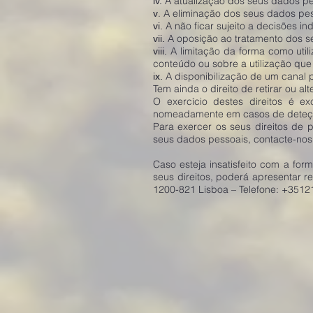
A atualização dos seus dados pe
iv.
. A eliminação dos seus dados pes
v
A não ficar sujeito a decisões in
vi.
A oposição ao tratamento dos s
vii.
A limitação da forma como util
viii.
conteúdo ou sobre a utilização que
A disponibilização de um canal 
ix.
Tem ainda o direito de retirar ou 
O exercício destes direitos é e
nomeadamente em casos de deteçã
Para exercer os seus direitos de
seus dados pessoais, contacte-nos
Caso esteja insatisfeito com a fo
seus direitos, poderá apresentar
1200-821 Lisboa – Telefone: +351