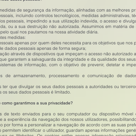
didas de segurança da informação, alinhadas com as melhores práti
oais, incluindo controlos tecnológicos, medidas administrativas, té
s pessoais, impedindo a sua utilização indevida, o acesso e divulg
rtida, ou a sua destruição não autorizada. Assumimos em matéria 
pelo qual nos pautamos na nossa atividade diária.
ntes medidas:
essoais apenas por quem deles necessita para os objetivos que nos
de dados pessoais apenas de forma segura;
ação através de dispositivos que impeçam o acesso não autorizado 
e garantem a salvaguarda da integridade e da qualidade dos seus
stemas de informação, com o objetivo de prevenir, detetar e imp
 de armazenamento, processamento e comunicação de dados 
 ter que divulgar os seus dados pessoais a autoridades ou terceir
 os seus dados pessoais é limitado.
 e como garantimos a sua privacidade?
s de texto enviados para o seu computador ou dispositivo móvel 
a experiência da navegação dos nossos utilizadores, possibilitand
o por forma a personalizar a navegação de acordo com as suas pref
 permitem identificar o utilizador, guardam apenas informações gen
usa os Websites. Os cookies retêm apenas informação relaciona