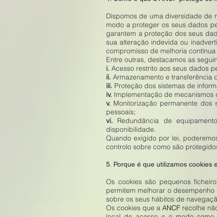
Dispomos de uma diversidade de me
modo a proteger os seus dados pess
garantem a proteção dos seus dado
sua alteração indevida ou inadve
compromisso de melhoria contínua 
Entre outras, destacamos as segui
i.
Acesso restrito aos seus dados p
ii.
Armazenamento e transferência 
iii.
Proteção dos sistemas de inform
iv.
Implementação de mecanismos qu
v.
Monitorização permanente dos si
pessoais;
vi.
Redundância de equipamentos
disponibilidade.
Quando exigido por lei, poderemos
controlo sobre como são protegidos
5. Porque é que utilizamos cookies
Os cookies são pequenos ficheiro
permitem melhorar o desempenho e 
sobre os seus hábitos de navegaçã
Os cookies que a
ANCF
recolhe não
local de acesso e o modo como 