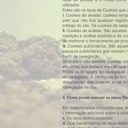
utilizador.
Estes são os tipos de Cookies que u
i.
Cookies de sessão: cookies tem
pelo que não fica qualquer registo
tráfego do site. Os cookies de ses
ii.
Cookies de análise: São aqueles q
medição e análise estatística de c
de melhorar o fornecimento de prod
iii.
Cookies publicitários: São aquel
espaços publicitários que existem 
perfil de navegação.
Se preferir não permitir cookies t
em conta que poderá impedir que 
Todos os browsers de navegação pe
do navegador. A configuração dos 
desativação dos cookies pode im
navegação no site.
6. Como posso exercer os meus Dir
Em determinadas circunstâncias, tem
Informação adicional sobre a uti
i.
Os seus dados pessoais;
ii.
. Que transmitamos os seus dados
iii