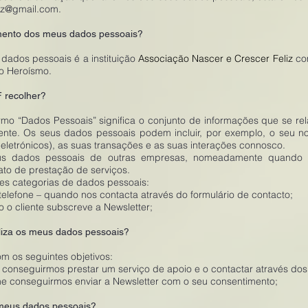
liz@gmail.com.
mento dos meus dados pessoais?
dados pessoais é a instituição
Associação Nascer e Crescer Feliz
com
do Heroísmo.
 recolher?
termo “Dados Pessoais” significa o conjunto de informações que se r
etamente. Os seus dados pessoais podem incluir, por exemplo, o seu 
ou eletrónicos), as suas transações e as suas interações connosco.
us dados pessoais de outras empresas, nomeadamente quando 
to de prestação de serviços.
es categorias de dados pessoais:
telefone – quando nos contacta através do formulário de contacto;
 o cliente subscreve a Newsletter;
liza os meus dados pessoais?
 os seguintes objetivos:
 conseguirmos prestar um serviço de apoio e o contactar através dos
he conseguirmos enviar a Newsletter com o seu consentimento;
meus dados pessoais?