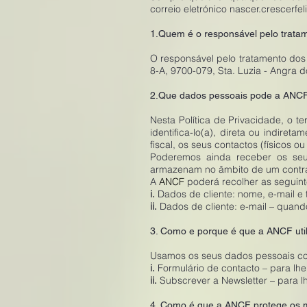
correio eletrónico nascer.crescerfe
1.Quem é o responsável pelo trata
O responsável pelo tratamento dos 
8-A, 9700-079, Sta. Luzia - Angra 
2.Que dados pessoais pode a ANCF
Nesta Política de Privacidade, o 
identifica-lo(a), direta ou indir
fiscal, os seus contactos (físicos 
Poderemos ainda receber os se
armazenam no âmbito de um contra
A
ANCF
poderá recolher as seguint
i.
Dados de cliente: nome, e-mail e 
ii.
Dados de cliente: e-mail – quando
3. Como e porque é que a ANCF uti
Usamos os seus dados pessoais com
i.
Formulário de contacto – para lhe
ii.
Subscrever a Newsletter – para l
4. Como é que a ANCF protege os 