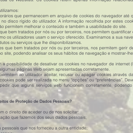
tilizamos:
porários que permanecem em arquivo de cookies do navegador até 
 no disco rígido do utilizador. A informação recolhida por estes co
são permitem melhorar o conteúdo e também a usabilidade do site.
ue bem tratados por nós ou por terceiros, nos permitem quantificar o
omo os utilizadores usam o serviço oferecido. Examinamos a sua nave
utos ou serviços que lhe disponibilizamos.
es que bem tratados por nós ou por terceiros, nos permitem gerir d
no site, podendo analisar os seus hábitos de navegação e mostrar-lh
em a possibilidade de desativar os cookies no navegador de internet (
algumas páginas Web sejam apresentadas corretamente.
rmitem ao utilizador aceitar, recusar ou apagar cookies através d
cookies pode ser realizada no menu “opções” ou “preferências”. Deve
pedir que alguns serviços web funcionem corretamente, podendo a
eitos de Proteção de Dados Pessoais?
 o direito de aceder ou de nos solicitar:
lização que fazemos dos seus dados pessoais;
 pessoais que nos forneceu a outra entidade;